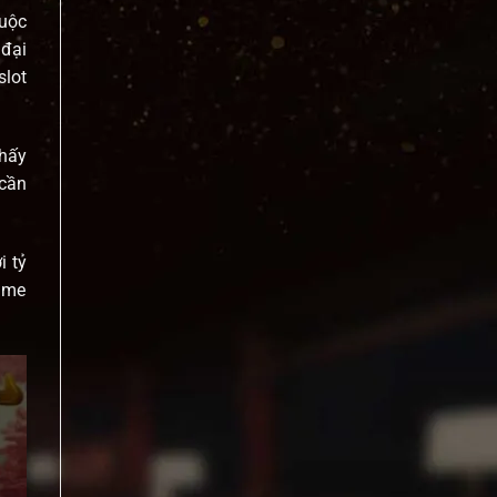
Chiến
huộc
Thuật
 đại
Tránh
Bẫy
slot
Cược
thấy
 cần
i tỷ
game