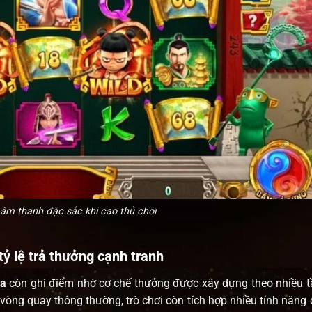
 âm thanh đặc sắc khi cao thủ chơi
tỷ lệ trả thưởng cạnh tranh
ra
còn ghi điểm nhờ cơ chế thưởng được xây dựng theo nhiều 
vòng quay thông thường, trò chơi còn tích hợp nhiều tính năng