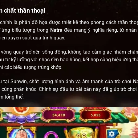
 chất thần thoại
chính là phần đồ họa được thiết kế theo phong cách thần tho
 Từng biểu tượng trong
Natra
đều mang ý nghĩa riêng, từ nhân
hiện xuyên suốt quá trình quay.
vòng quay trở nên sống động, không tạo cảm giác nhàm chán
ầu tư kỹ lưỡng với nhạc nền hào hùng, kết hợp cùng hiệu ứng t
hi các biểu tượng trùng khớp.
 tại Sunwin, chất lượng hình ảnh và âm thanh của trò chơi
Na
t cùng phân khúc. Chính sự đầu tư bài bản này đã giúp trò chơi
m tổng thể.