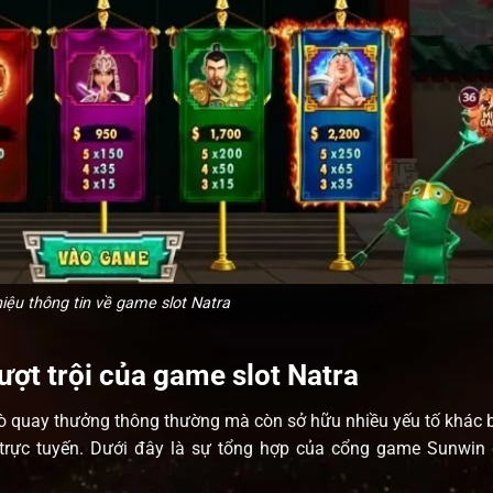
hiệu thông tin về game slot Natra
ượt trội của game slot Natra
ò quay thưởng thông thường mà còn sở hữu nhiều yếu tố khác b
ot trực tuyến. Dưới đây là sự tổng hợp của cổng game Sunwin