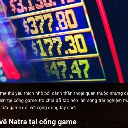
me thủ yêu thích nhờ bối cảnh thần thoại quen thuộc nhưng 
iện tại cổng game, trò chơi đã tạo nên làn sóng trải nghiệm 
 tựa game đối với cộng đồng tay chơi.
 về Natra tại cổng game