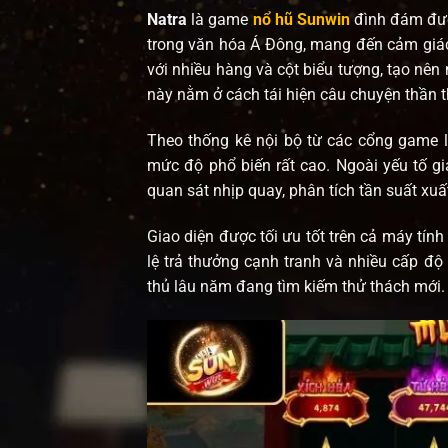
Natra
là game
nổ hũ Sunwin
đình đám đượ
trong văn hóa Á Đông, mang đến cảm giác 
với nhiều hàng và cột biểu tượng, tạo nên
này nằm ở cách tái hiện câu chuyện thần t
Theo thống kê nội bộ từ các cổng game l
mức độ phổ biến rất cao. Ngoài yếu tố giải
quan sát nhịp quay, phân tích tần suất xuấ
Giao diện được tối ưu tốt trên cả máy tính
lệ trả thưởng cạnh tranh và nhiều cấp độ
thủ lâu năm đang tìm kiếm thử thách mới.