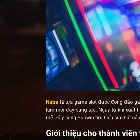
Natra
là tựa game slot được đông đảo ga
làm mới đầy sáng tạo. Ngay từ khi xuất h
mẽ. Hãy cùng Sunwin tìm hiểu sức hút của
Giới thiệu cho thành viên