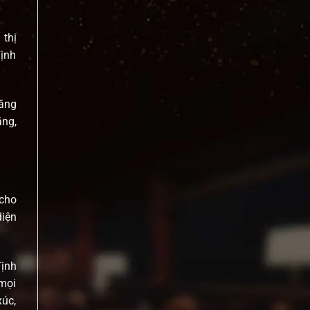
 thị
định
năng
ằng,
 cho
diện
định
 mọi
xúc,