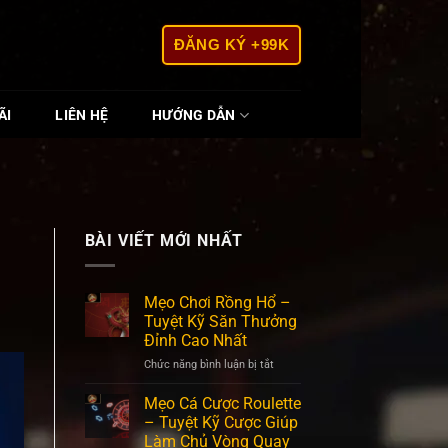
ĐĂNG KÝ +99K
ÃI
LIÊN HỆ
HƯỚNG DẪN
BÀI VIẾT MỚI NHẤT
Mẹo Chơi Rồng Hổ –
Tuyệt Kỹ Săn Thưởng
Đỉnh Cao Nhất
Chức năng bình luận bị tắt
ở
Mẹo
Chơi
Mẹo Cá Cược Roulette
Rồng
– Tuyệt Kỹ Cược Giúp
Hổ
Làm Chủ Vòng Quay