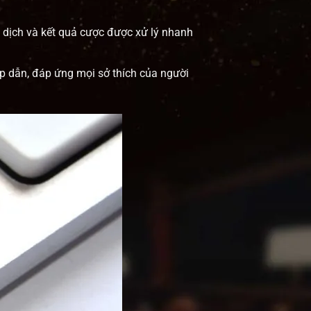
o dịch và kết quả cược được xử lý nhanh
p dẫn, đáp ứng mọi sở thích của người