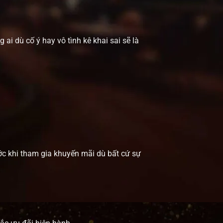
ai dù cố ý hay vô tình kê khai sai sẽ là
ớc khi tham gia khuyến mãi dù bất cứ sự