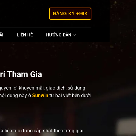
ĐĂNG KÝ +99K
ÃI
LIÊN HỆ
HƯỚNG DẪN
rí Tham Gia
quyền lợi khuyến mãi, giao dịch, sử dụng
 nội dung này ở
Sunwin
từ bài viết bên dưới
liên tục được cập nhật theo từng giai