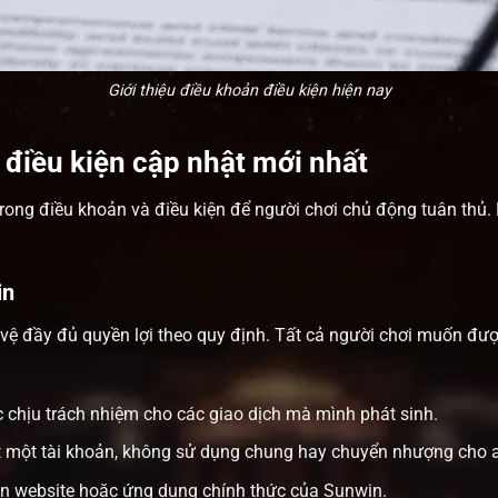
Giới thiệu điều khoản điều kiện hiện nay
điều kiện cập nhật mới nhất
ong điều khoản và điều kiện để người chơi chủ động tuân thủ.
in
vệ đầy đủ quyền lợi theo quy định. Tất cả người chơi muốn đư
c chịu trách nhiệm cho các giao dịch mà mình phát sinh.
 một tài khoản, không sử dụng chung hay chuyển nhượng cho a
trên website hoặc ứng dụng chính thức của Sunwin.