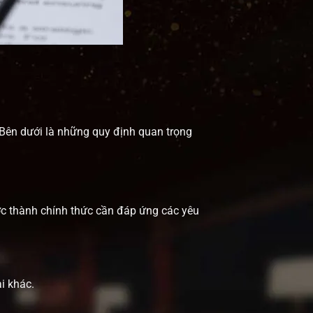
 Bên dưới là những quy định quan trọng
ợc thành chính thức cần đáp ứng các yêu
i khác.