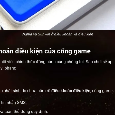
Nghĩa vụ Sunwin ở điều khoản và điều kiện
khoản điều kiện của cổng game
ội viên chính thức đồng hành cùng chúng tôi. Sân chơi sẽ áp 
 vi phạm:
ặc phát sinh do chưa nắm rõ
điều khoản điều kiện
, cổng game s
 tin nhắn SMS.
và tuân thủ đúng quy định.