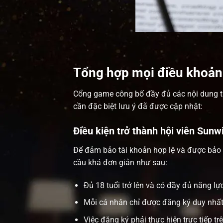
Tổng hợp mọi điều khoản 
Cổng game công bố đầy đủ các nội dung tr
cần đặc biệt lưu ý đã được cập nhật:
Điều kiện trở thành hội viên Sunw
Để đảm bảo tài khoản hợp lệ và được bảo 
cầu khá đơn giản như sau:
Đủ 18 tuổi trở lên và có đầy đủ năng lự
Mỗi cá nhân chỉ được đăng ký duy nhất
Việc đăng ký phải thực hiện trực tiếp 