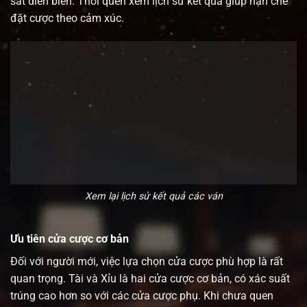
sát diễn biến. Thói quen xem lịch sử kết quả giúp hạn chế
đặt cược theo cảm xúc.
Xem lại lịch sử kết quả các ván
Ưu tiên cửa cược cơ bản
Đối với người mới, việc lựa chọn cửa cược phù hợp là rất
quan trọng. Tài và Xỉu là hai cửa cược cơ bản, có xác suất
trúng cao hơn so với các cửa cược phụ. Khi chưa quen