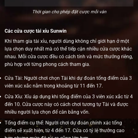
Thời gian cho phép đặt cược mỗi ván
Các cửa cược tài xỉu Sunwin
Khi tham gia tài xỉu, người dùng không chỉ giới hạn ở một
lựa chọn duy nhất mà có thể tiếp cận nhiều cửa cược khác
nhau. Mỗi cửa cược đều có cách tính và mức thưởng riêng,
phù hợp với từng phong cách tham gia.
Cửa Tài: Người chơi chọn Tài khi dự đoán tổng điểm của 3
viên xúc xắc nằm trong khoảng từ 11 đến 17.
Cửa Xỉu: Xỉu áp dụng khi tổng điểm của 3 viên xúc xắc từ 4
đến 10. Cửa cược này có cách chơi tương tự Tài và được
nhiều người lựa chọn để cân bằng vốn.
Tổng điểm cụ thể: Người chơi dự đoán chính xác tổng
điểm sẽ xuất hiện, từ 4 đến 17. Cửa có tỷ lệ thưởng cao