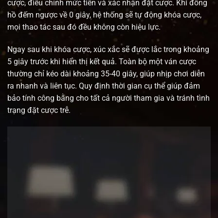
cược, điều chỉnh mức tiền và xác nhận đặt cược. Khi đồng
hồ đếm ngược về 0 giây, hệ thống sẽ tự động khóa cược,
mọi thao tác sau đó đều không còn hiệu lực.
Ngay sau khi khóa cược, xúc xắc sẽ được lắc trong khoảng
5 giây trước khi hiển thị kết quả. Toàn bộ một ván cược
thường chỉ kéo dài khoảng 35-40 giây, giúp nhịp chơi diễn
ra nhanh và liên tục. Quy định thời gian cụ thể giúp đảm
bảo tính công bằng cho tất cả người tham gia và tránh tình
trạng đặt cược trễ.