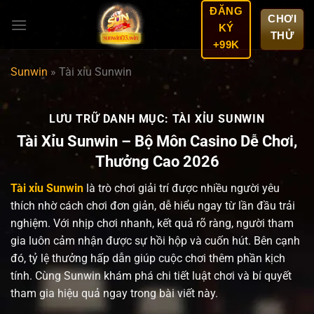
Bỏ
ĐĂNG
CHƠI
qua
KÝ
THỬ
nội
+99K
dung
Sunwin
»
Tài xỉu Sunwin
LƯU TRỮ DANH MỤC:
TÀI XỈU SUNWIN
Tài Xỉu Sunwin – Bộ Môn Casino Dễ Chơi,
Thưởng Cao 2026
Tài xỉu Sunwin
là trò chơi giải trí được nhiều người yêu
thích nhờ cách chơi đơn giản, dễ hiểu ngay từ lần đầu trải
nghiệm. Với nhịp chơi nhanh, kết quả rõ ràng, người tham
gia luôn cảm nhận được sự hồi hộp và cuốn hút. Bên cạnh
đó, tỷ lệ thưởng hấp dẫn giúp cuộc chơi thêm phần kịch
tính. Cùng Sunwin khám phá chi tiết luật chơi và bí quyết
tham gia hiệu quả ngay trong bài viết này.