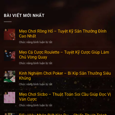
BÀI VIẾT MỚI NHẤT
Mẹo Chơi Rồng Hổ – Tuyệt Kỹ Săn Thưởng Đỉnh
Cao Nhất
Chức năng bình luận bị tắt
ở
Mẹo
Chơi
Mẹo Cá Cược Roulette – Tuyệt Kỹ Cược Giúp Làm
Rồng
Chủ Vòng Quay
Hổ
Chức năng bình luận bị tắt
ở
–
Mẹo
Tuyệt
Cá
Kinh Nghiệm Chơi Poker – Bí Kíp Săn Thưởng Siêu
Kỹ
Cược
Săn
Khủng
Roulette
Thưởng
Chức năng bình luận bị tắt
ở
–
Đỉnh
Kinh
Tuyệt
Cao
Nghiệm
Mẹo Chơi Sicbo – Thuật Toán Soi Cầu Giúp Đọc Vị
Kỹ
Nhất
Chơi
Cược
Ván Cược
Poker
Giúp
Chức năng bình luận bị tắt
ở
–
Làm
Mẹo
Bí
Chủ
Chơi
Kíp