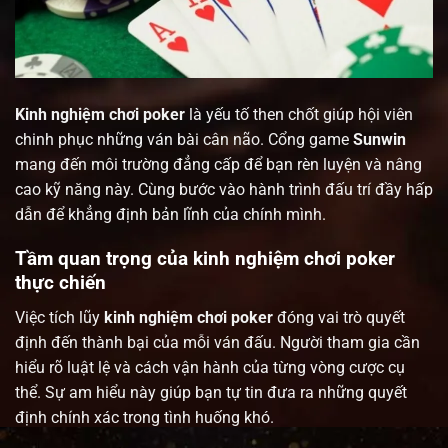
Kinh nghiệm chơi poker
là yếu tố then chốt giúp hội viên
chinh phục những ván bài cân não. Cổng game
Sunwin
mang đến môi trường đẳng cấp để bạn rèn luyện và nâng
cao kỹ năng này. Cùng bước vào hành trình đấu trí đầy hấp
dẫn để khẳng định bản lĩnh của chính mình.
Tầm quan trọng của kinh nghiệm chơi poker
thực chiến
Việc tích lũy
kinh nghiệm chơi poker
đóng vai trò quyết
định đến thành bại của mỗi ván đấu. Người tham gia cần
hiểu rõ luật lệ và cách vận hành của từng vòng cược cụ
thể. Sự am hiểu này giúp bạn tự tin đưa ra những quyết
định chính xác trong tình huống khó.