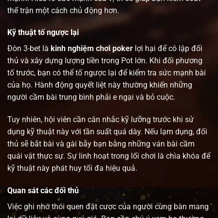
thế trận một cách chủ động hơn.
Kỹ thuật tố ngược lại
Đòn 3-bet là
kinh nghiệm chơi poker
lợi hại để cô lập đối
thủ và xây dựng lượng tiền trong Pot lớn. Khi đối phương
tố trước, bạn có thể tố ngược lại để kiểm tra sức mạnh bài
của họ. Hành động quyết liệt này thường khiến những
người cầm bài trung bình phải e ngại và bỏ cuộc.
Tuy nhiên, hội viên cần cân nhắc kỹ lưỡng trước khi sử
dụng kỹ thuật này với tần suất quá dày. Nếu lạm dụng, đối
thủ sẽ bắt bài và gài bẫy bạn bằng những ván bài cầm
quái vật thực sự. Sự linh hoạt trong lối chơi là chìa khóa để
kỹ thuật này phát huy tối đa hiệu quả.
Quan sát các đối thủ
Việc ghi nhớ thói quen đặt cược của người cùng bàn mang