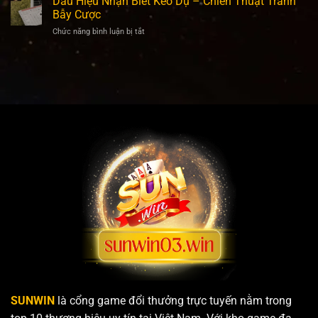
Dấu Hiệu Nhận Biết Kèo Dụ – Chiến Thuật Tránh
Vòng
Sicbo
Săn
Bẫy Cược
Quay
–
Thưởng
Chức năng bình luận bị tắt
ở
Thuật
Siêu
Dấu
Toán
Khủng
Hiệu
Soi
Nhận
Cầu
Biết
Giúp
Kèo
Đọc
Dụ
Vị
–
Ván
Chiến
Cược
Thuật
Tránh
Bẫy
Cược
SUNWIN
là cổng game đổi thưởng trực tuyến nằm trong