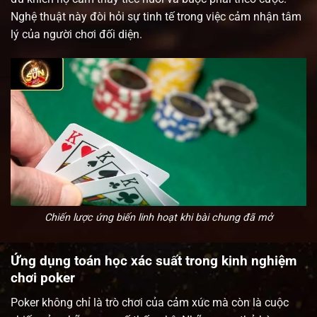
Nghệ thuật này đòi hỏi sự tinh tế trong việc cảm nhận tâm
lý của người chơi đối diện.
Chiến lược ứng biến linh hoạt khi bài chung đã mở
Ứng dụng toán học xác suất trong kinh nghiệm
chơi poker
Poker không chỉ là trò chơi của cảm xúc mà còn là cuộc